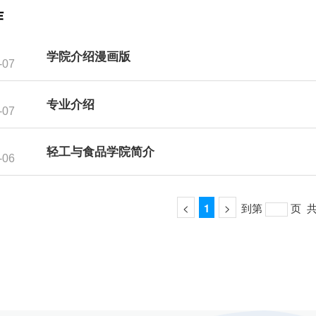
作
5
学院介绍漫画版
-07
5
专业介绍
-07
7
轻工与食品学院简介
-06
<
1
>
到第
页
共